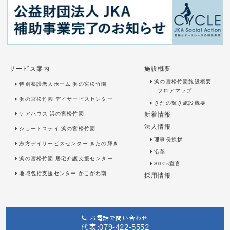
サービス案内
施設概要
浜の宮松竹園施設概要
特別養護老人ホーム 浜の宮松竹園
Ｌ
フロアマップ
浜の宮松竹園 デイサービスセンター
きたの輝き施設概要
ケアハウス 浜の宮松竹園
新着情報
法人情報
ショートステイ 浜の宮松竹園
理事長挨拶
志方デイサービスセンター きたの輝き
沿革
浜の宮松竹園 居宅介護支援センター
SDGs宣言
地域包括支援センター かこがわ南
採用情報
お電話で問い合わせ
代表:079-422-5552