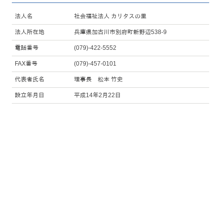
法人名
社会福祉法人 カリタスの里
法人所在地
兵庫県加古川市別府町新野辺538-9
電話番号
(079)-422-5552
FAX番号
(079)-457-0101
代表者氏名
理事長 松本 竹史
設立年月日
平成14年2月22日