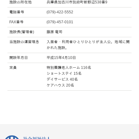
施設の所在地
兵庫県加古川市別府町新野辺538番9
電話番号
(079)-422-5552
FAX番号
(079)-457-0101
施設長(管理者)
藤原 竜司
当施設の運営理念
入居者・利用者ひとりひとりが主人公。地域に開
かれた施設。
開設年月日
平成15年4月10日
定員
特別養護老人ホーム 116名
ショートステイ 15名
デイサービス 40名
ケアハウス 20名