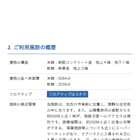
2. ご利用施設の概要
建物の構造
本館：鉄筋コンクリート造 地上４階・地下１階
新館：鉄骨造 地上３階
建物の延べ床面積
本館：5084㎡
新館：2039㎡
フロアマップ
フロアマップはコチラ
施設の周辺環境
当施設は、加古川市南部に位置し、閑静な住宅街
の中にあります。また、山陽電鉄浜の宮駅からも
約500Mと近く神戸、姫路方面へのアクセスは便
利です。医療機関は、約200Mと近く応急の対策
ができる。 商業施設等についても近くにスーパー
マーケットがあり、ケアハウスに入居される方に
も喜んで頂いてます。 又、近くの浜の宮神社の広