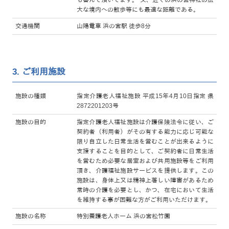
大な境内への散歩等にも最適な距離である。
交通機関
山陽電車 浜の宮駅 徒歩8分
3. ご利用施設
施設の種類
指定介護老人福祉施設 平成15年4月10日指定 県
2872201203号
施設の目的
指定介護老人福祉施設は介護保険法令に従い、ご
契約者（利用者）がその有する能力に応じ可能な
限り自立した日常生活を営むことが出来るように
支援することを目的として、ご契約者に日常生活
を営むため必要な居室および共用施設等をご利用
頂き、介護福祉施設サービスを提供します。この
施設は、身体上又は精神上著しい障害があるため
常時の介護を必要とし、かつ、在宅において生活
を維持する事が困難な方がご利用いただけます。
施設の名称
特別養護老人ホーム 浜の宮松竹園