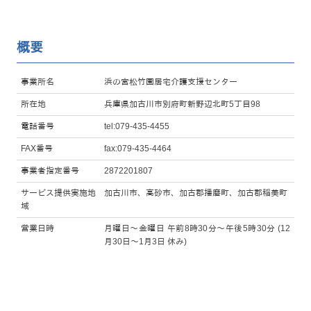
概要
事業所名
浜の宮松竹園居宅介護支援センター
所在地
兵庫県加古川市別府町新野辺北町5丁目98
電話番号
tel:079-435-4455
FAX番号
fax:079-435-4464
事業者指定番号
2872201807
サービス提供実施地
加古川市、高砂市、加古郡播磨町、加古郡稲美町
域
営業日時
月曜日～金曜日 午前8時30分～午後5時30分 (12
月30日～1月3日 休み)