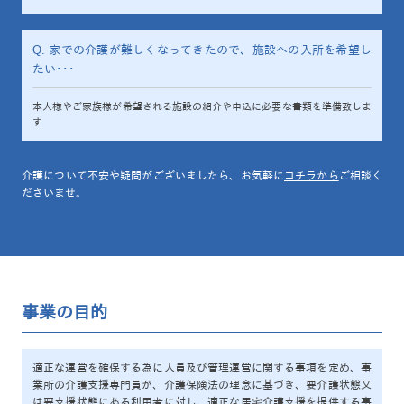
Q. 家での介護が難しくなってきたので、施設への入所を希望し
たい･･･
本人様やご家族様が希望される施設の紹介や申込に必要な書類を準備致しま
す
介護について不安や疑問がございましたら、お気軽に
コチラから
ご相談く
ださいませ。
事業の目的
適正な運営を確保する為に人員及び管理運営に関する事項を定め、事
業所の介護支援専門員が、介護保険法の理念に基づき、要介護状態又
は要支援状態にある利用者に対し、適正な居宅介護支援を提供する事