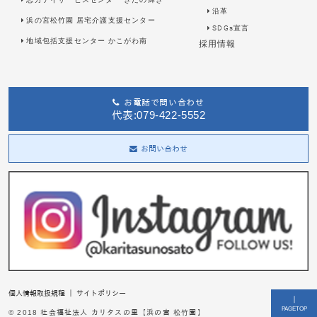
沿革
浜の宮松竹園 居宅介護支援センター
SDGs宣言
地域包括支援センター かこがわ南
採用情報
お電話で問い合わせ
代表:079-422-5552
お問い合わせ
個人情報取扱規程
｜
サイトポリシー
｜
PAGETOP
© 2018 社会福祉法人 カリタスの里【浜の宮 松竹園】