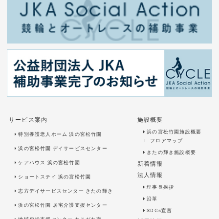
サービス案内
施設概要
浜の宮松竹園施設概要
特別養護老人ホーム 浜の宮松竹園
Ｌ
フロアマップ
浜の宮松竹園 デイサービスセンター
きたの輝き施設概要
ケアハウス 浜の宮松竹園
新着情報
法人情報
ショートステイ 浜の宮松竹園
理事長挨拶
志方デイサービスセンター きたの輝き
沿革
浜の宮松竹園 居宅介護支援センター
SDGs宣言