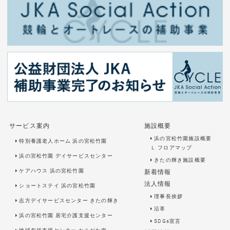
サービス案内
施設概要
浜の宮松竹園施設概要
特別養護老人ホーム 浜の宮松竹園
Ｌ
フロアマップ
浜の宮松竹園 デイサービスセンター
きたの輝き施設概要
ケアハウス 浜の宮松竹園
新着情報
法人情報
ショートステイ 浜の宮松竹園
理事長挨拶
志方デイサービスセンター きたの輝き
沿革
浜の宮松竹園 居宅介護支援センター
SDGs宣言